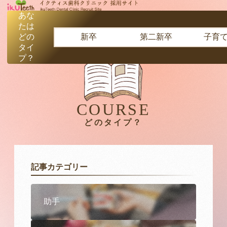
あな
たは
どの
新卒
第二新卒
子育
タイ
プ？
COURSE
どのタイプ？
記事カテゴリー
助手