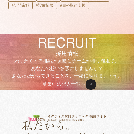
#訪問歯科
#設備情報
#資格取得支援
RECRUIT
採用情報
わくわくする挑戦と素敵なチームが待つ環境で、
あなたの想いを形にしませんか？
あなただからできることを、一緒にやりましょう。
募集中の求人一覧へ