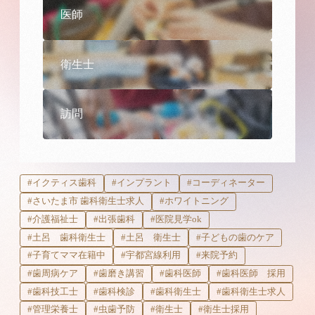
医師
衛生士
訪問
#イクティス歯科
#インプラント
#コーディネーター
#さいたま市 歯科衛生士求人
#ホワイトニング
#介護福祉士
#出張歯科
#医院見学ok
#土呂 歯科衛生士
#土呂 衛生士
#子どもの歯のケア
#子育てママ在籍中
#宇都宮線利用
#来院予約
#歯周病ケア
#歯磨き講習
#歯科医師
#歯科医師 採用
#歯科技工士
#歯科検診
#歯科衛生士
#歯科衛生士求人
#管理栄養士
#虫歯予防
#衛生士
#衛生士採用