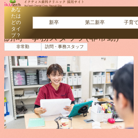
あな
たは
どの
新卒
第二新卒
子育
イクティス歯科クリニック
タイ
訪問・事務スタッフ(非常勤)
プ？
非常勤
訪問・事務スタッフ