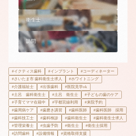
衛生士
訪問
#イクティス歯科
#インプラント
#コーディネーター
#さいたま市 歯科衛生士求人
#ホワイトニング
#介護福祉士
#出張歯科
#医院見学ok
#土呂 歯科衛生士
#土呂 衛生士
#子どもの歯のケア
#子育てママ在籍中
#宇都宮線利用
#来院予約
#歯周病ケア
#歯磨き講習
#歯科医師
#歯科医師 採用
#歯科技工士
#歯科検診
#歯科衛生士
#歯科衛生士求人
#管理栄養士
#虫歯予防
#衛生士
#衛生士採用
#訪問歯科
#設備情報
#資格取得支援