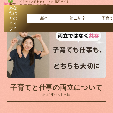
あな
たは
どの
新卒
第二新卒
子育
ホーム
»
採用コラム
»
子育てと仕事の両立について
タイ
プ？
子育てと仕事の両立について
2025年09月03日