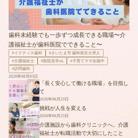
歯科未経験でも一歩ずつ成長できる職場〜介
護福祉士が歯科医院でできること〜
#イクティス歯科
#さいたま市 歯科衛生士求人
#介護福祉士
#医院見学ok
#子育てママ在籍中
#訪問歯科
2026年08月03日
「長く安心して働ける職場」を目指し
て
2026年06月23日
挑戦が人生を変える
2026年06月23日
介護施設から歯科クリニックへ。介護
福祉士が転職活動で大切にしたこと