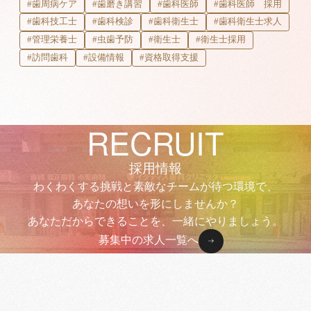
#歯周病ケア
#歯磨き講習
#歯科医師
#歯科医師 採用
#歯科技工士
#歯科検診
#歯科衛生士
#歯科衛生士求人
#管理栄養士
#虫歯予防
#衛生士
#衛生士採用
#訪問歯科
#設備情報
#資格取得支援
RECRUIT
採用情報
わくわくする挑戦と素敵なチームが待つ環境で、
あなたの想いを形にしませんか？
あなただからできることを、一緒にやりましょう。
募集中の求人一覧へ