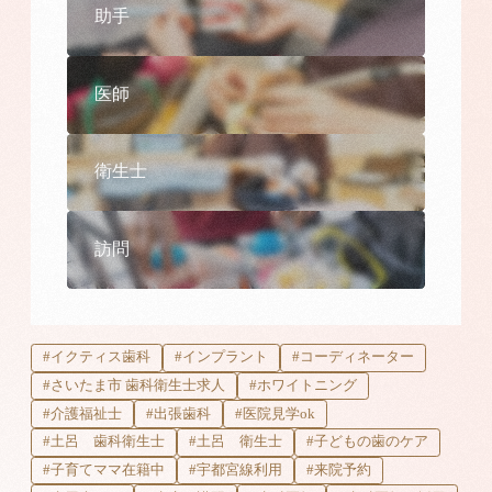
助手
医師
衛生士
訪問
#イクティス歯科
#インプラント
#コーディネーター
#さいたま市 歯科衛生士求人
#ホワイトニング
#介護福祉士
#出張歯科
#医院見学ok
#土呂 歯科衛生士
#土呂 衛生士
#子どもの歯のケア
#子育てママ在籍中
#宇都宮線利用
#来院予約