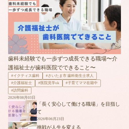
歯科未経験でも一歩ずつ成長できる職場〜介
護福祉士が歯科医院でできること〜
#イクティス歯科
#さいたま市 歯科衛生士求人
#介護福祉士
#医院見学ok
#子育てママ在籍中
#訪問歯科
2026年08月03日
「長く安心して働ける職場」を目指し
て
2026年06月23日
挑戦が人生を変える