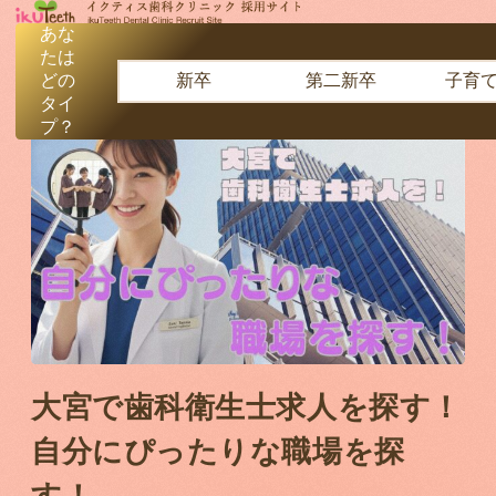
あな
たは
どの
新卒
第二新卒
子育
ホーム
»
採用コラム
»
大宮で歯科衛生士求人を探す！自分にぴった
タイ
りな職場を探す！
プ？
大宮で歯科衛生士求人を探す！
自分にぴったりな職場を探
す！