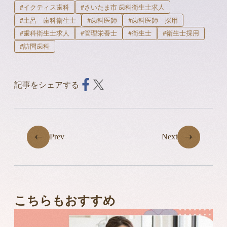
#イクティス歯科
#さいたま市 歯科衛生士求人
#土呂 歯科衛生士
#歯科医師
#歯科医師 採用
#歯科衛生士求人
#管理栄養士
#衛生士
#衛生士採用
#訪問歯科
記事をシェアする
Prev
Next
こちらもおすすめ